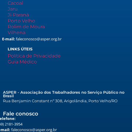
Cacoal
Jaru
Ji-Paraná
Porto Velho
Rolim de Moura
Vilhena
E-mail:
faleconosco@asper.org.br
LINKS ÚTEIS
Política de Privacidade
Guia Médico
ASPER - Associação dos Trabalhadores no Serviço Público no
Brasil
Rua Benjamin Constant nº 308, Arigolândia, Porto Velho/RO
Fale conosco
elefone:
69) 2181-3954
-mail:
faleconosco@asper.org.br