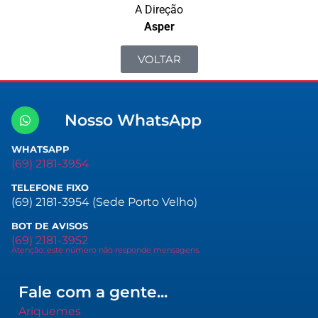
A Direção
Asper
VOLTAR
Nosso WhatsApp
WHATSAPP
(69) 2181-3954
TELEFONE FIXO
(69) 2181-3954 (Sede Porto Velho)
BOT DE AVISOS
(69) 2181-3952
Atenção: este número não responde mensagens.
Fale com a gente...
Ariquemes