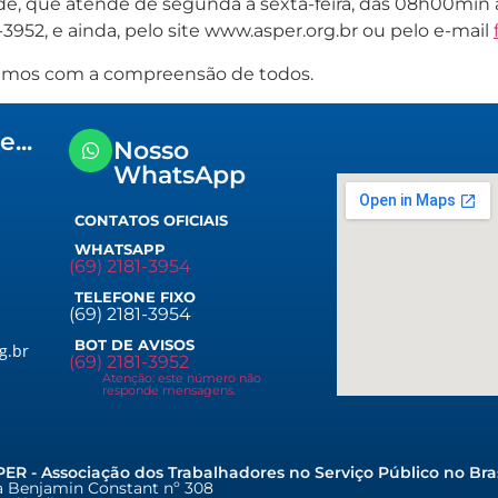
ade, que atende de segunda a sexta-feira, das 08h00min
3952, e ainda, pelo site www.asper.org.br ou pelo e-mail
amos com a compreensão de todos.
...
Nosso
WhatsApp
CONTATOS OFICIAIS
WHATSAPP
(69) 2181-3954
TELEFONE FIXO
(69) 2181-3954
BOT DE AVISOS
g.br
(69) 2181-3952
Atenção: este número não
responde mensagens.
ER - Associação dos Trabalhadores no Serviço Público no Bras
 Benjamin Constant nº 308