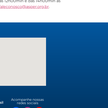
 às 12h00min e das 14h00min às
faleconosco@asper.org.br
.
Acompanhe nossas
il
redes sociais