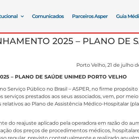
itucional
Comunicados
Parceiros Asper
Guia Méd
NHAMENTO 2025 – PLANO DE 
2/2025 Porto Velho, 21 de julho de 
025 – PLANO DE SAÚDE UNIMED PORTO VELHO
o Serviço Público no Brasil – ASPER, no firme propósito 
s serviços prestados aos seus associados, vem, por meio 
 relativos ao Plano de Assistência Médico-Hospitalar (p
ante do reajuste aplicado pela operadora em razão do aum
evação dos preços de procedimentos médicos, hospitalar
so regular, previsto contratualmente e realizado anual