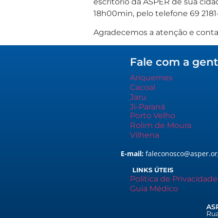
escritório da ASPER de sua cid
18h00min, pelo telefone 69 2181-
Agradecemos a atenção e cont
Fale com a gente
Ariquemes
Cacoal
Jaru
Ji-Paraná
Porto Velho
Rolim de Moura
Vilhena
E-mail:
faleconosco@asper.or
LINKS ÚTEIS
Política de Privacidade
Guia Médico
ASP
Rua