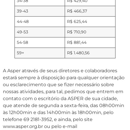
34-38
R$ 429,40
39-43
R$ 466,37
44-48
R$ 625,44
49-53
R$ 710,90
54-58
R$ 881,44
59+
R$ 1.480,56
A Asper através de seus diretores e colaboradores
estará sempre à disposição para qualquer orientação
ou esclarecimento que se fizer necessário sobre
nossas atividades, para tal, pedimos que entrem em
contato com o escritório da ASPER de sua cidade,
que atende de segunda a sexta-feira, das 08h00min
às 12h00min e das 14h00min às 18h00min, pelo
telefone 69 2181-3952, e ainda, pelo site
www.asper.org.br ou pelo e-mail