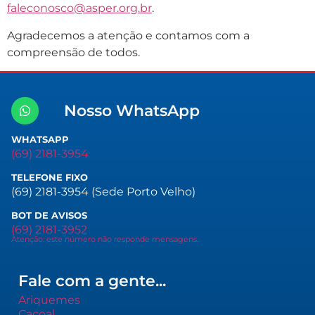
faleconosco@asper.org.br
.
Agradecemos a atenção e contamos com a
compreensão de todos.
Nosso WhatsApp
WHATSAPP
(69) 2181-3954
TELEFONE FIXO
(69) 2181-3954 (Sede Porto Velho)
BOT DE AVISOS
(69) 2181-3952
Atenção: este número não responde mensagens.
Fale com a gente...
Ariquemes
Cacoal