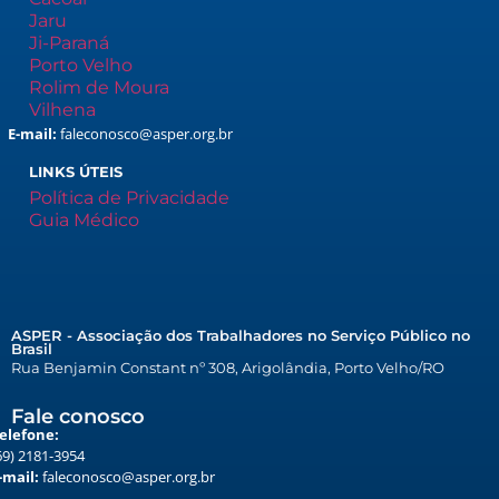
Jaru
Ji-Paraná
Porto Velho
Rolim de Moura
Vilhena
E-mail:
faleconosco@asper.org.br
LINKS ÚTEIS
Política de Privacidade
Guia Médico
ASPER - Associação dos Trabalhadores no Serviço Público no
Brasil
Rua Benjamin Constant nº 308, Arigolândia, Porto Velho/RO
Fale conosco
elefone:
69) 2181-3954
-mail:
faleconosco@asper.org.br