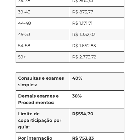
34-38
R$ 804,41
39-43
R$ 873,77
44-48
R$ 1.171,71
49-53
R$ 1.332,03
54-58
R$ 1.652,83
59+
R$ 2.773,72
Consultas e exames
40%
simples:
Demais exames e
30%
Procedimentos:
Limite de
R$554,70
coparticipação por
guia:
Por internação
R$ 753,83