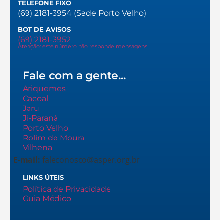
TELEFONE FIXO
(69) 2181-3954 (Sede Porto Velho)
BOT DE AVISOS
(69) 2181-3952
Atenção: este número não responde mensagens.
Fale com a gente...
Ariquemes
Cacoal
Jaru
Ji-Paraná
Porto Velho
Rolim de Moura
Vilhena
E-mail:
faleconosco@asper.org.br
LINKS ÚTEIS
Política de Privacidade
Guia Médico