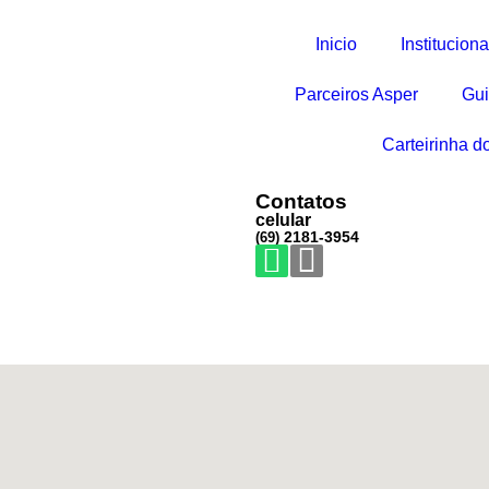
Inicio
Instituciona
Parceiros Asper
Gui
Carteirinha d
O
Contatos
celular
2181-3954
(69)